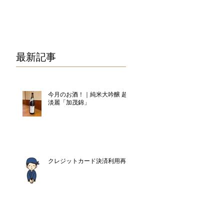
075-325-0944
最新記事
今月のお酒！｜純米大吟醸 超
淡麗「加茂錦」
クレジットカード決済利用再開