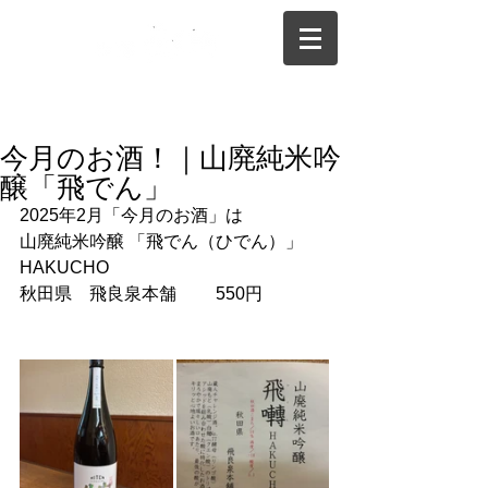
075-325-0944
今月のお酒！｜山廃純米吟
醸「飛でん」
2025年2月「今月のお酒」は　
山廃純米吟醸 「飛でん（ひでん）」　
HAKUCHO
秋田県　飛良泉本舗　　 550円