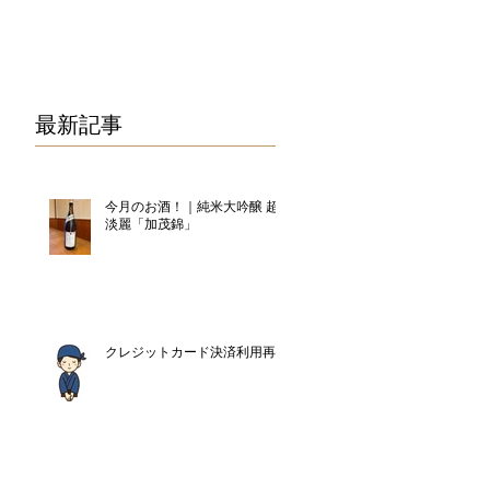
075-325-0944
最新記事
今月のお酒！｜純米大吟醸 超
淡麗「加茂錦」
クレジットカード決済利用再開