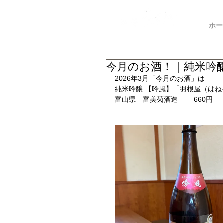
ホー
今月のお酒！｜純米吟醸
2026年3月「今月のお酒」は　
純米吟醸 【吟風】「羽根屋（はね
富山県　富美菊酒造　　 660円