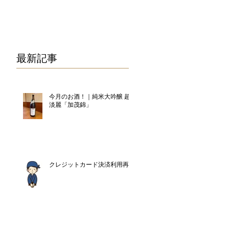
075-325-0944
最新記事
今月のお酒！｜純米大吟醸 超
淡麗「加茂錦」
クレジットカード決済利用再開