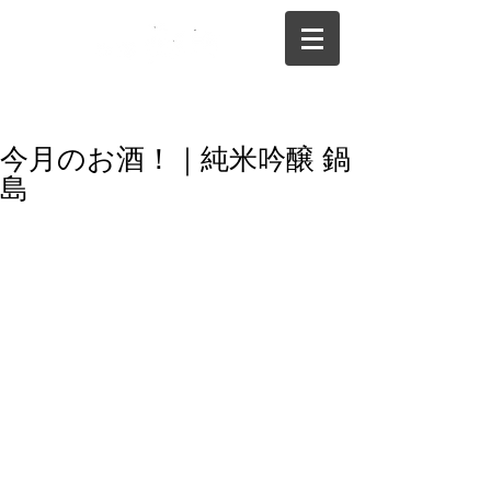
075-325-0944
今月のお酒！｜純米吟醸 鍋
島