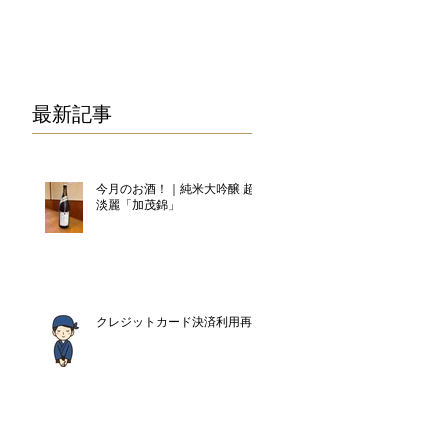
075-325-0944
最新記事
今月のお酒！｜純米大吟醸 超
淡麗「加茂錦」
クレジットカード決済利用再開