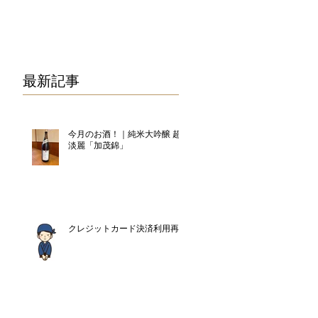
075-325-0944
最新記事
今月のお酒！｜純米大吟醸 超
淡麗「加茂錦」
クレジットカード決済利用再開