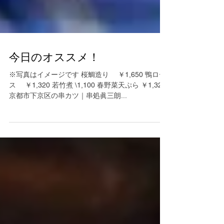
今日のオススメ！
※写真はイメージです 桜鯛造り ￥1,650 鴨ロー
ス ￥1,320 若竹煮 \1,100 春野菜天ぷら ￥1,320
京都市下京区の串カツ｜串処眞三朗...