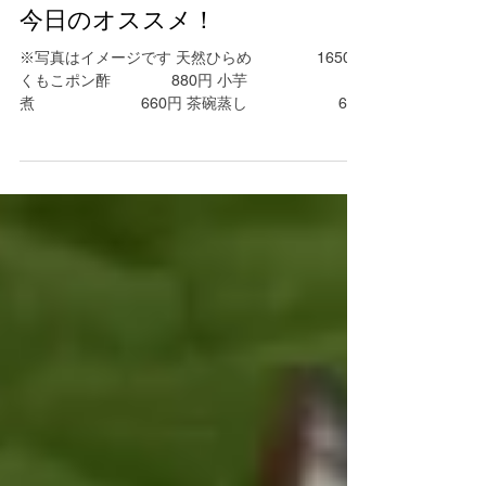
今日のオススメ！
※写真はイメージです 天然ひらめ 1650円
くもこポン酢 880円 小芋
煮 660円 茶碗蒸し 660
円 京都市下京区の串カツ｜串
処眞三朗 美味しい魚料理や銘酒にてお待ちしてお
ります 075-325-0944