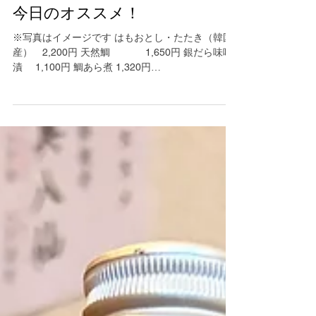
今日のオススメ！
※写真はイメージです はもおとし・たたき（韓国
産） 2,200円 天然鯛 1,650円 銀だら味噌
漬 1,100円 鯛あら煮 1,320円
京都市下京区の串カツ｜串処
眞三朗 美味しい魚料理や銘酒にてお待ちしており
ます 075-325-0944