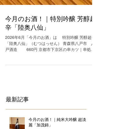
今月のお酒！｜特別吟醸 芳醇超
辛「陸奥八仙」
2026年6月「今月のお酒」は 特別吟醸 芳醇超辛
「陸奥八仙」（むつはっせん） 青森県八戸市 八
戸酒造 660円 京都市下京区の串カツ｜串処眞
三朗 美味しい魚料理や銘酒にてお待ちしておりま
す 075-325-0944
最新記事