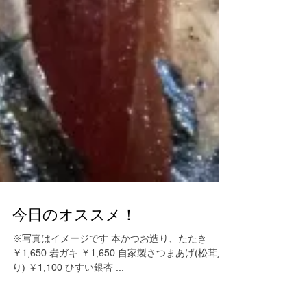
今日のオススメ！
※写真はイメージです 本かつお造り、たたき